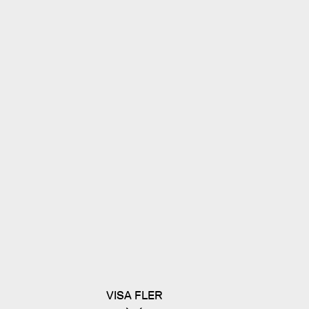
E
EDNING MISANTROPEN
VISA FLER