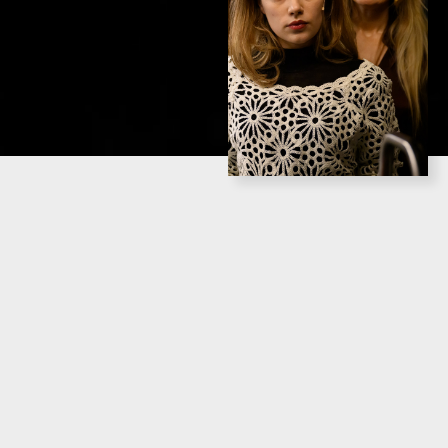
PREMIÄR
SPELTID
Urpremiär 31 januari 2026
Ca 2 tim, ingen paus
INFO
Färdigspelad
OM UPPSÄTTNINGEN
En uppburen kulturfamilj. En vacker sommarstuga.
Högerextrema intellektuella aktivister ute efter att städa
upp landet.