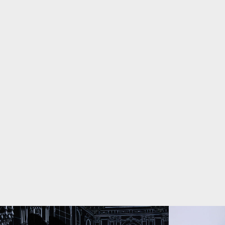
DET ÄR MÄSTE
HYSTERISKT R
DN