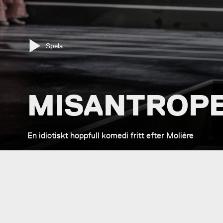
Spela
MISANTROP
En idiotiskt hoppfull komedi fritt efter Molière
PREMIÄR
SPELTID
26 mars 2026
Ca 2 tim, 45 min inkl pau