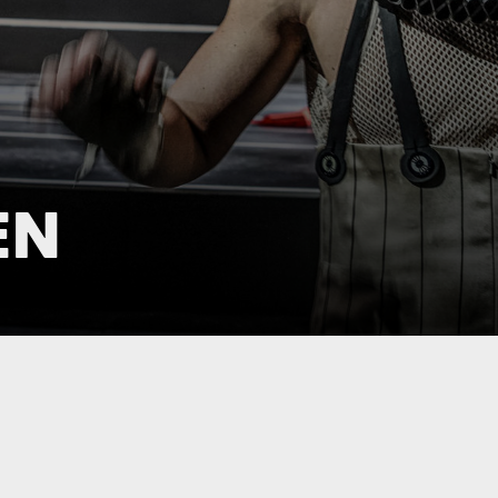
EN
INFO
s
Textningskod: JH6K