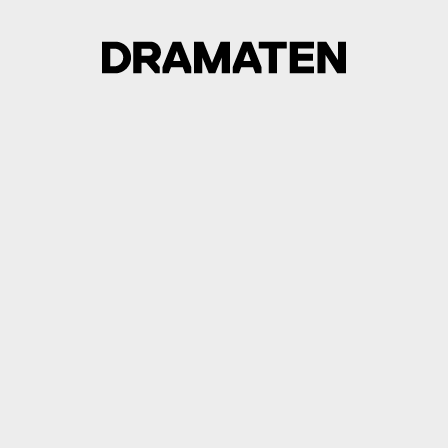
 BEJUBLAT
NISKT
LEKSPAR
ch Astri Torsell i december 1916 steg in på Dramaten