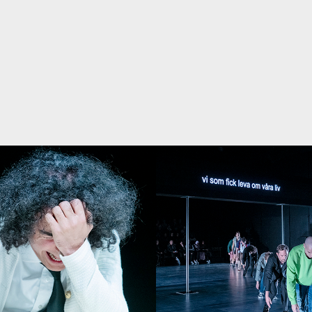
IA MILOCCO
LJUSDESIGN
CHARLIE ÅSTRÖM
GN OCH MASK
JONAS REDIG
 LAILA SJÖSTRÖM, LARS TOLLIN, GÖRAN WENNERSTEN