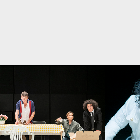
KONSTNÄRLIGT TEAM
REGI
MATTIAS ANDERSSON
KOREOGRAFI
CECIL
SCENOGRAFI OCH KOSTYM
MAJA KALL
LJUSDESI
STATISTER
RAIJA HEDLUND, BIRGITTA NORDQUIST,