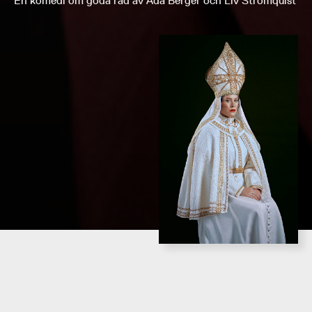
En komedi om goda råd av Ada Berger och Liv Strömquist
PREMIÄR
SPELTID
Nypremiär 26 maj 2026
ca 1 tim 45 min, utan paus
INFO