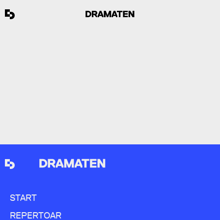
ANNE-CHARLOTTE
REINHOLD
Ledamot (arbetstagarrepresentant) sedan 2025.
Maskdesigner, maskör, perukmakare på Dramaten.
START
REPERTOAR