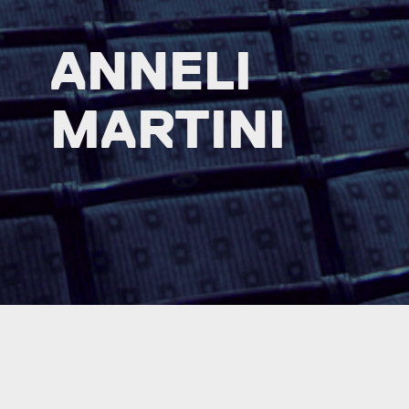
ANNELI
MARTINI