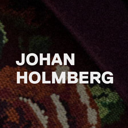
JOHAN
HOLMBERG