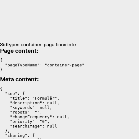
SIDAN SAKNAS
Sidtypen container-page finns inte
Page content:
{

  "pageTypeName": "container-page"

}
Meta content:
{

  "seo": {

    "title": "Formulär",

    "description": null,

    "keywords": null,

    "robots": "",

    "changeFrequency": null,

    "priority": "0",

    "searchImage": null

  },

  "sharing": {
