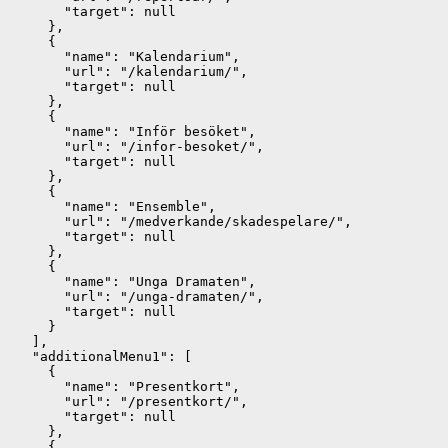
        "target": null

      },

      {

        "name": "Kalendarium",

        "url": "/kalendarium/",

        "target": null

      },

      {

        "name": "Inför besöket",

        "url": "/infor-besoket/",

        "target": null

      },

      {

        "name": "Ensemble",

        "url": "/medverkande/skadespelare/",

        "target": null

      },

      {

        "name": "Unga Dramaten",

        "url": "/unga-dramaten/",

        "target": null

      }

    ],

    "additionalMenu1": [

      {

        "name": "Presentkort",

        "url": "/presentkort/",

        "target": null

      },

      {
