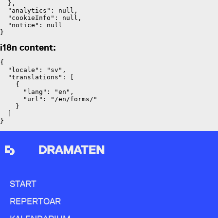
  },

  "analytics": null,

  "cookieInfo": null,

  "notice": null

}
i18n content:
{

  "locale": "sv",

  "translations": [

    {

      "lang": "en",

      "url": "/en/forms/"

    }

  ]

}
START
REPERTOAR