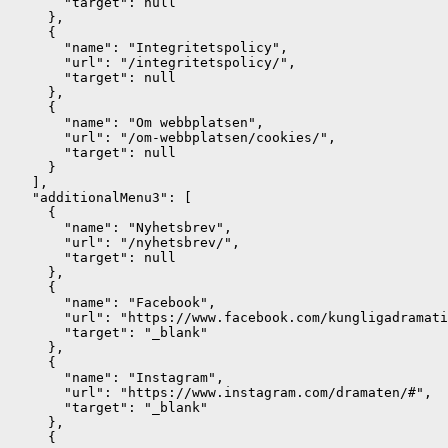
        "target": null

      },

      {

        "name": "Integritetspolicy",

        "url": "/integritetspolicy/",

        "target": null

      },

      {

        "name": "Om webbplatsen",

        "url": "/om-webbplatsen/cookies/",

        "target": null

      }

    ],

    "additionalMenu3": [

      {

        "name": "Nyhetsbrev",

        "url": "/nyhetsbrev/",

        "target": null

      },

      {

        "name": "Facebook",

        "url": "https://www.facebook.com/kungligadramati
        "target": "_blank"

      },

      {

        "name": "Instagram",

        "url": "https://www.instagram.com/dramaten/#",

        "target": "_blank"

      },

      {
