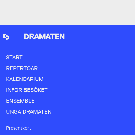
konfliktfyllda, bräckliga värld, verkar det viktigt
att få den kopplingen.
START
REPERTOAR
KALENDARIUM
INFÖR BESÖKET
ENSEMBLE
UNGA DRAMATEN
Presentkort