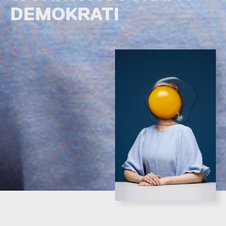
DEMOKRATI
PREMIÄR
SPELTID
INFO
7 oktober 2021
1 tim 30 min, ingen paus
Färdigspelad