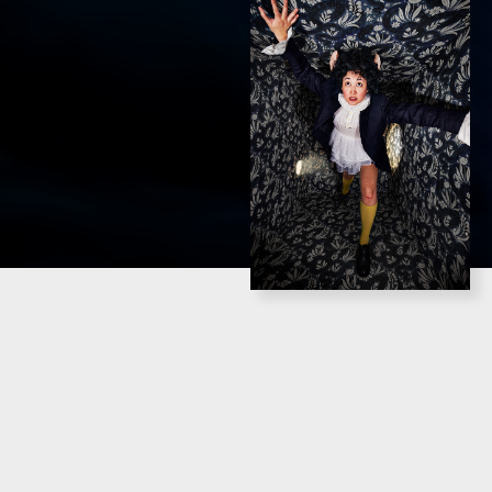
PREMIÄR
SPELTID
Urpremiär 19 september 2024
55 minuter
INFO
Färdigspelad