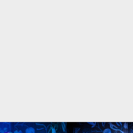
ENSEMBLEN TEATERLEKER ORLANDO OCH INTAR
LUSTFYLLT ÖVRIGA ROLLER, FLERA SÅ ABSURT
KNASIGA ATT DE KUNDE VARA HÄMTADE FRÅN
`ALICE I UNDERLANDET´.
SVD
DET ÄR OCKSÅ FINT ATT, SOM PÅ UNGA
DRAMATEN, FÅ NJUTA AV BÅDE UTSÖKT
SKÅDESPELERI SOM SCENOGRAFI.
DN